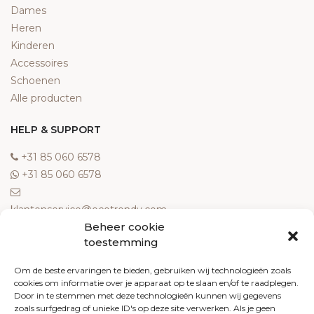
Dames
Heren
Kinderen
Accessoires
Schoenen
Alle producten
HELP & SUPPORT
‎+31 85 060 6578
‎+31 85 060 6578
klantenservice@ecotrendy.com
Beheer cookie
OVER ONS
toestemming
Meest gestelde vragen
Om de beste ervaringen te bieden, gebruiken wij technologieën zoals
cookies om informatie over je apparaat op te slaan en/of te raadplegen.
Contact
Door in te stemmen met deze technologieën kunnen wij gegevens
Algemene voorwaarden
zoals surfgedrag of unieke ID's op deze site verwerken. Als je geen