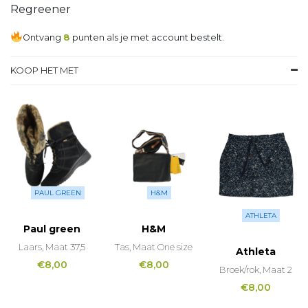
Regreener
Ontvang
8
punten als je met account bestelt.
KOOP HET MET
PAUL GREEN
H&M
ATHLETA
Paul green
H&M
Laars, Maat 37,5
Tas, Maat One size
Athleta
€
8,00
€
8,00
Broek/rok, Maat 2
€
8,00