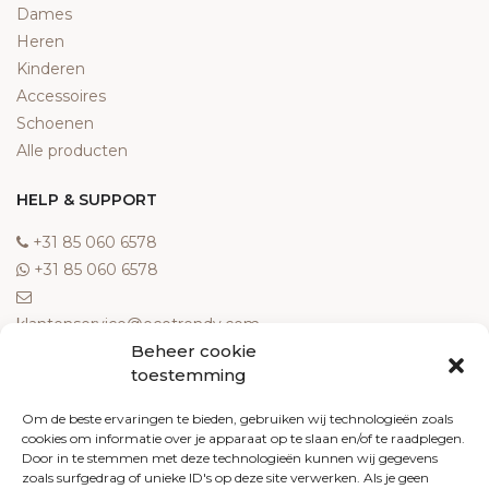
Dames
Heren
Kinderen
Accessoires
Schoenen
Alle producten
HELP & SUPPORT
‎+31 85 060 6578
‎+31 85 060 6578
klantenservice@ecotrendy.com
Beheer cookie
OVER ONS
toestemming
Meest gestelde vragen
Om de beste ervaringen te bieden, gebruiken wij technologieën zoals
cookies om informatie over je apparaat op te slaan en/of te raadplegen.
Contact
Door in te stemmen met deze technologieën kunnen wij gegevens
Algemene voorwaarden
zoals surfgedrag of unieke ID's op deze site verwerken. Als je geen