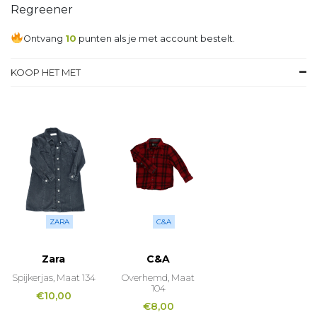
Regreener
Ontvang
10
punten als je met account bestelt.
KOOP HET MET
ZARA
C&A
Zara
C&A
Spijkerjas, Maat 134
Overhemd, Maat
104
€
10,00
€
8,00