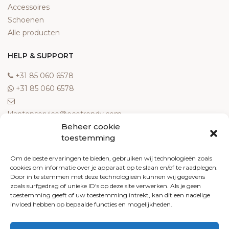
Accessoires
Schoenen
Alle producten
HELP & SUPPORT
‎+31 85 060 6578
‎+31 85 060 6578
klantenservice@ecotrendy.com
Beheer cookie
OVER ONS
toestemming
Meest gestelde vragen
Om de beste ervaringen te bieden, gebruiken wij technologieën zoals
cookies om informatie over je apparaat op te slaan en/of te raadplegen.
Contact
Door in te stemmen met deze technologieën kunnen wij gegevens
Algemene voorwaarden
zoals surfgedrag of unieke ID's op deze site verwerken. Als je geen
Retourneren
toestemming geeft of uw toestemming intrekt, kan dit een nadelige
invloed hebben op bepaalde functies en mogelijkheden.
Klachten
Privacy policy