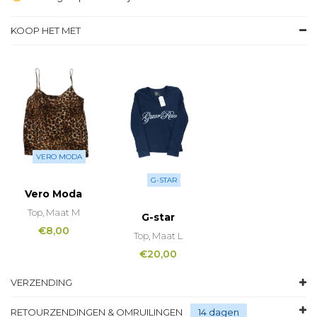
KOOP HET MET
VERO MODA
G-STAR
Vero Moda
Top, Maat M
G-star
€
8,00
Top, Maat L
€
20,00
VERZENDING
RETOURZENDINGEN & OMRUILINGEN
14 dagen