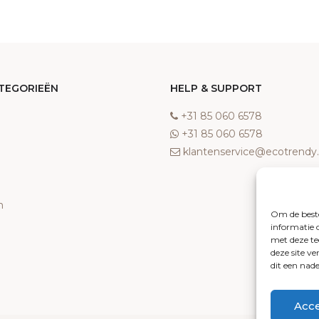
TEGORIEËN
HELP & SUPPORT
‎+31 85 060 6578
‎+31 85 060 6578
klantenservice@ecotrend
n
Om de beste
informatie 
met deze te
deze site v
dit een nad
Acc