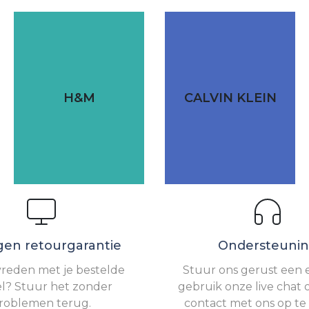
H&M
CALVIN KLEIN
gen retourgarantie
Ondersteuni
vreden met je bestelde
Stuur ons gerust een e
el? Stuur het zonder
gebruik onze live chat 
roblemen terug.
contact met ons op t