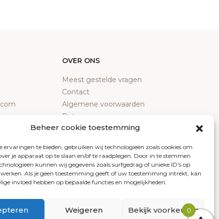
OVER ONS
Meest gestelde vragen
Contact
y.com
Algemene voorwaarden
Retourneren
Beheer cookie toestemming
Klachten
Privacy policy
 ervaringen te bieden, gebruiken wij technologieën zoals cookies om
Cookiebeleid
over je apparaat op te slaan en/of te raadplegen. Door in te stemmen
chnologieën kunnen wij gegevens zoals surfgedrag of unieke ID's op
erwerken. Als je geen toestemming geeft of uw toestemming intrekt, kan
elige invloed hebben op bepaalde functies en mogelijkheden.
epteren
Weigeren
Bekijk voorkeuren
0