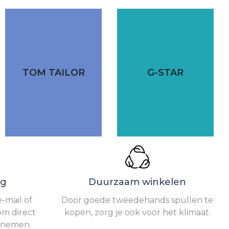
TOM TAILOR
G-STAR
ng
Duurzaam winkelen
-mail of
Door goede tweedehands spullen te
om direct
kopen, zorg je ook voor het klimaat.
e nemen.