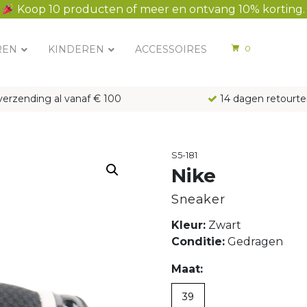
Koop 10 producten of meer en ontvang 10% korting.
REN
KINDEREN
ACCESSOIRES
0
verzending al vanaf € 100
14 dagen retourte
S5-181
Nike
Sneaker
Kleur:
Zwart
Conditie:
Gedragen
Maat:
39