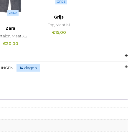
GRIJS
ZARA
Grijs
Top, Maat M
Zara
€
15,00
talon, Maat XS
€
20,00
LINGEN
14 dagen