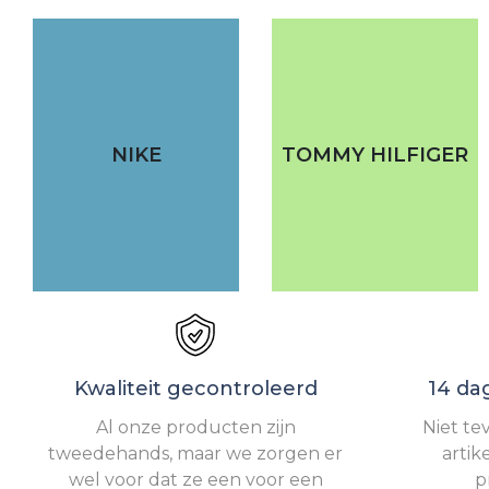
NIKE
TOMMY HILFIGER
Kwaliteit gecontroleerd
14 da
Al onze producten zijn
Niet te
tweedehands, maar we zorgen er
artik
wel voor dat ze een voor een
p