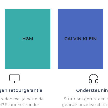
H&M
CALVIN KLEIN
gen retourgarantie
Ondersteuni
vreden met je bestelde
Stuur ons gerust een e
el? Stuur het zonder
gebruik onze live chat 