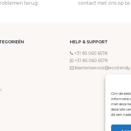
roblemen terug.
contact met ons op t
TEGORIEËN
HELP & SUPPORT
‎+31 85 060 6578
‎+31 85 060 6578
klantenservice@ecotrend
n
Om de beste
informatie 
met deze te
deze site v
dit een nad