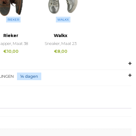
RIEKER
WALKX
Rieker
Walkx
tapper, Maat 38
Sneaker, Maat 23
€
10,00
€
8,00
LINGEN
14 dagen