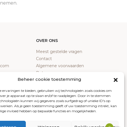
e nemen.
OVER ONS
Meest gestelde vragen
Contact
y.com
Algemene voorwaarden
Retourneren
Beheer cookie toestemming
Klachten
Privacy policy
 ervaringen te bieden, gebruiken wij technologieën zoals cookies om
Cookiebeleid
over je apparaat op te slaan en/of te raadplegen. Door in te stemmen
chnologieën kunnen wij gegevens zoals surfgedrag of unieke ID's op
erwerken. Als je geen toestemming geeft of uw toestemming intrekt, kan
elige invloed hebben op bepaalde functies en mogelijkheden.