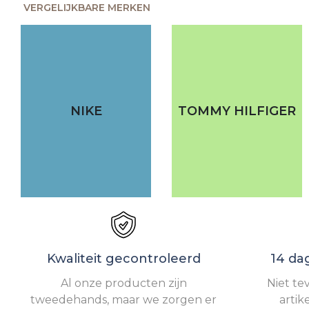
VERGELIJKBARE MERKEN
NIKE
TOMMY HILFIGER
Kwaliteit gecontroleerd
14 da
Al onze producten zijn
Niet te
tweedehands, maar we zorgen er
artik