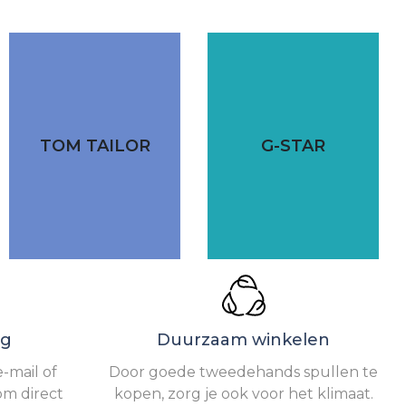
TOM TAILOR
G-STAR
ng
Duurzaam winkelen
-mail of
Door goede tweedehands spullen te
om direct
kopen, zorg je ook voor het klimaat.