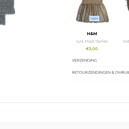
H&M
H&M
Jurk, Maat 134/140
Ins
€
5,00
VERZENDING
RETOURZENDINGEN & OMRUI