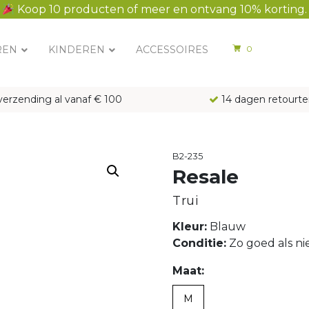
Koop 10 producten of meer en ontvang 10% korting.
REN
KINDEREN
ACCESSOIRES
0
verzending al vanaf € 100
14 dagen retourte
B2-235
Resale
Trui
Kleur:
Blauw
Conditie:
Zo goed als n
Maat:
M