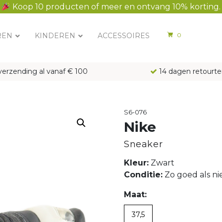
Koop 10 producten of meer en ontvang 10% korting.
REN
KINDEREN
ACCESSOIRES
0
verzending al vanaf € 100
14 dagen retourte
S6-076
Nike
Sneaker
Kleur:
Zwart
Conditie:
Zo goed als n
Maat:
37,5