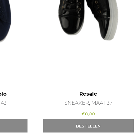
olo
Resale
 43
SNEAKER, MAAT 37
€
8,00
BESTELLEN