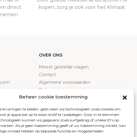
om direct
kopen, zorg je ook voor het klimaat.
e nemen.
OVER ONS
Meest gestelde vragen
Contact
y.com
Algemene voorwaarden
Retourneren
Beheer cookie toestemming
Klachten
Privacy policy
 ervaringen te bieden, gebruiken wij technologieën zoals cookies om
Cookiebeleid
over je apparaat op te slaan en/of te raadplegen. Door in te stemmen
chnologieën kunnen wij gegevens zoals surfgedrag of unieke ID's op
erwerken. Als je geen toestemming geeft of uw toestemming intrekt, kan
elige invloed hebben op bepaalde functies en mogelijkheden.