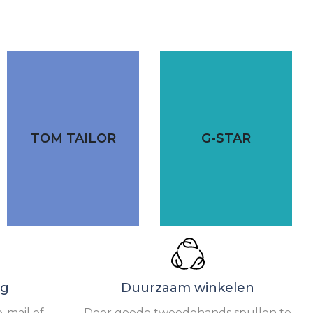
TOM TAILOR
G-STAR
ng
Duurzaam winkelen
-mail of
Door goede tweedehands spullen te