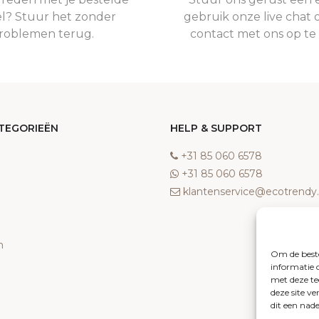
el? Stuur het zonder
gebruik onze live chat 
roblemen terug.
contact met ons op t
TEGORIEËN
HELP & SUPPORT
‎+31 85 060 6578
‎+31 85 060 6578
klantenservice@ecotrend
n
Om de beste
informatie 
met deze te
deze site v
dit een nad