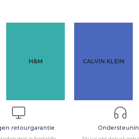
H&M
CALVIN KLEIN
gen retourgarantie
Ondersteuni
vreden met je bestelde
Stuur ons gerust een e