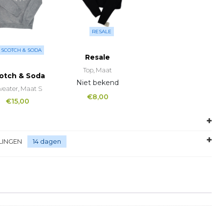
RESALE
SCOTCH & SODA
Resale
Top, Maat
otch & Soda
Niet bekend
eater, Maat S
€
8,00
€
15,00
LINGEN
14 dagen