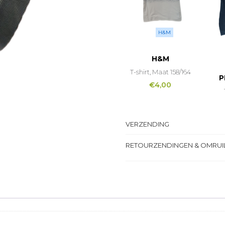
H&M
H&M
T-shirt, Maat 158/164
P
€
4,00
VERZENDING
RETOURZENDINGEN & OMRUI