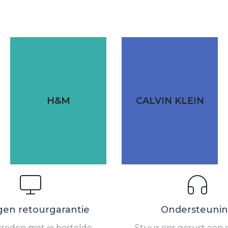
H&M
CALVIN KLEIN
gen retourgarantie
Ondersteuni
vreden met je bestelde
Stuur ons gerust een e