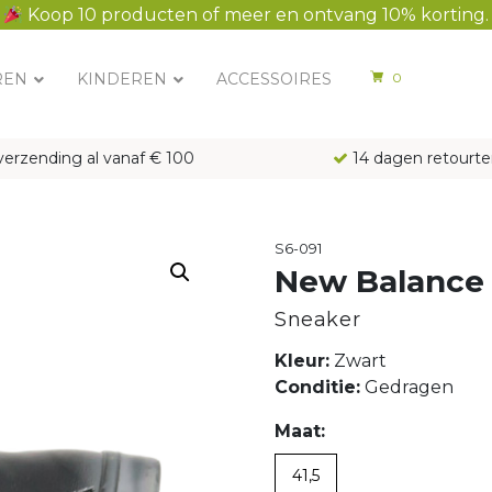
Koop 10 producten of meer en ontvang 10% korting.
REN
KINDEREN
ACCESSOIRES
0
verzending al vanaf € 100
14 dagen retourte
S6-091
New Balance
Sneaker
Kleur:
Zwart
Conditie:
Gedragen
Maat:
41,5