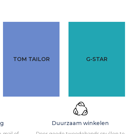
TOM TAILOR
G-STAR
ng
Duurzaam winkelen
-mail of
Door goede tweedehands spullen te