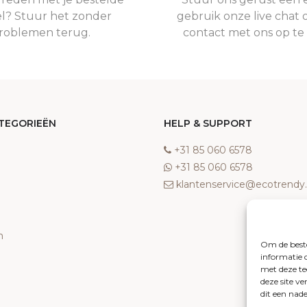
el? Stuur het zonder
gebruik onze live chat 
roblemen terug.
contact met ons op t
TEGORIEËN
HELP & SUPPORT
‎+31 85 060 6578
‎+31 85 060 6578
klantenservice@ecotrend
n
Om de beste
informatie 
met deze te
deze site v
dit een nad