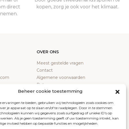
om direct
kopen, zorg je ook voor het klimaat.
e nemen.
OVER ONS
Meest gestelde vragen
Contact
y.com
Algemene voorwaarden
Retourneren
Beheer cookie toestemming
Klachten
Privacy policy
 ervaringen te bieden, gebruiken wij technologieën zoals cookies om
Cookiebeleid
over je apparaat op te slaan en/of te raadplegen. Door in te stemmen
chnologieën kunnen wij gegevens zoals surfgedrag of unieke ID's op
erwerken. Als je geen toestemming geeft of uw toestemming intrekt, kan
elige invloed hebben op bepaalde functies en mogelijkheden.