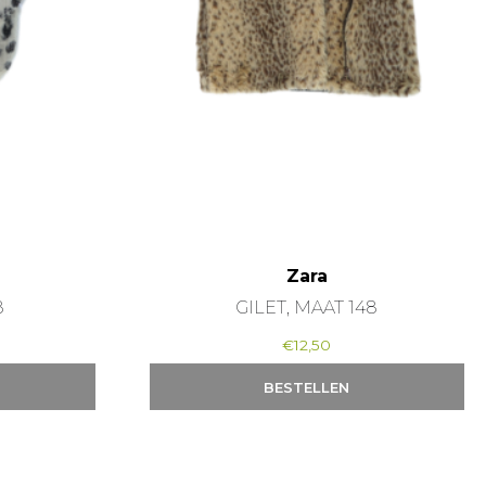
Zara
8
GILET, MAAT 148
€
12,50
BESTELLEN