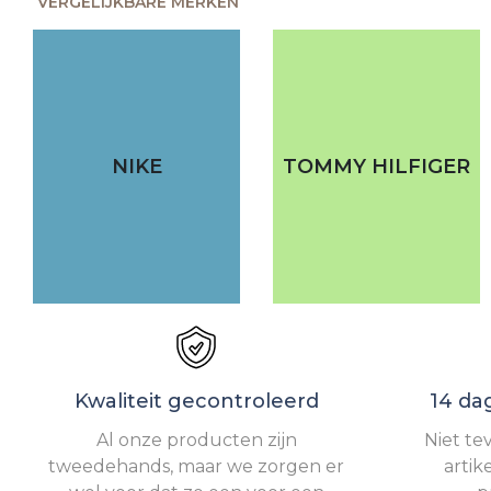
VERGELIJKBARE MERKEN
NIKE
TOMMY HILFIGER
Kwaliteit gecontroleerd
14 da
Al onze producten zijn
Niet te
tweedehands, maar we zorgen er
artik