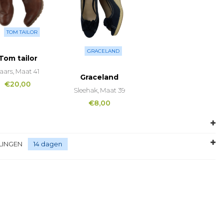
TOM TAILOR
GRACELAND
Tom tailor
aars, Maat 41
Graceland
€
20,00
Sleehak, Maat 39
€
8,00
LINGEN
14 dagen