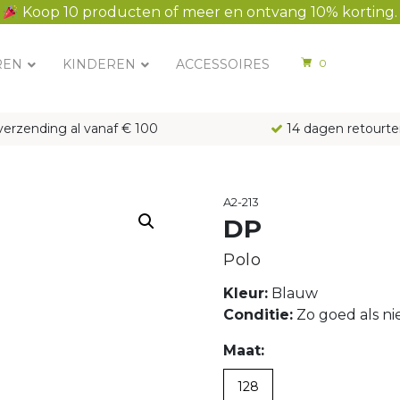
Koop 10 producten of meer en ontvang 10% korting.
REN
KINDEREN
ACCESSOIRES
0
verzending al vanaf € 100
14 dagen retourte
A2-213
DP
Polo
Kleur:
Blauw
Conditie:
Zo goed als n
Maat:
128