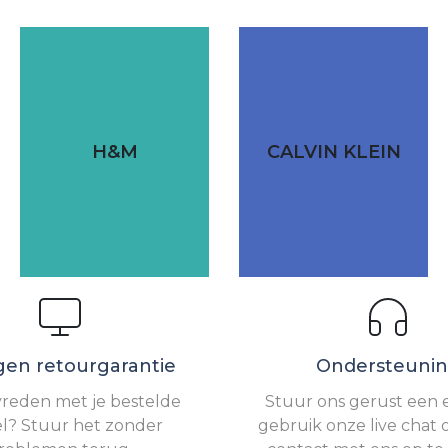
H&M
CALVIN KLEIN
gen retourgarantie
Ondersteuni
vreden met je bestelde
Stuur ons gerust een e
el? Stuur het zonder
gebruik onze live chat 