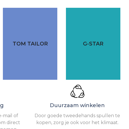
TOM TAILOR
G-STAR
ng
Duurzaam winkelen
-mail of
Door goede tweedehands spullen te
om direct
kopen, zorg je ook voor het klimaat.