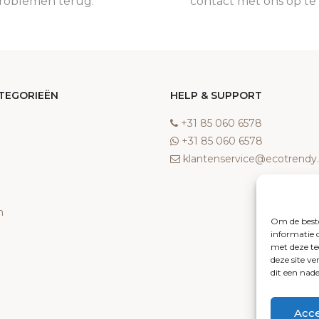
roblemen terug.
contact met ons op t
TEGORIEËN
HELP & SUPPORT
‎+31 85 060 6578
‎+31 85 060 6578
klantenservice@ecotrend
n
Om de beste
informatie 
met deze te
deze site v
dit een nad
Acc