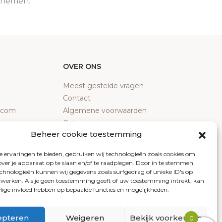
e nemen.
OVER ONS
Meest gestelde vragen
Contact
y.com
Algemene voorwaarden
Retourneren
Beheer cookie toestemming
Klachten
Privacy policy
 ervaringen te bieden, gebruiken wij technologieën zoals cookies om
Cookiebeleid
over je apparaat op te slaan en/of te raadplegen. Door in te stemmen
chnologieën kunnen wij gegevens zoals surfgedrag of unieke ID's op
erwerken. Als je geen toestemming geeft of uw toestemming intrekt, kan
elige invloed hebben op bepaalde functies en mogelijkheden.
epteren
Weigeren
Bekijk voorkeuren
0