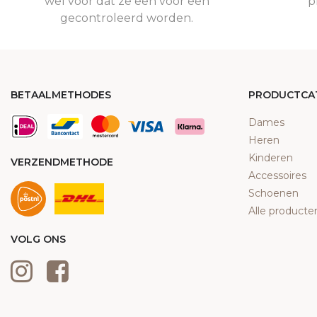
wel voor dat ze een voor een
p
gecontroleerd worden.
BETAALMETHODES
PRODUCTCA
Dames
Heren
Kinderen
VERZENDMETHODE
Accessoires
Schoenen
Alle producte
VOLG ONS