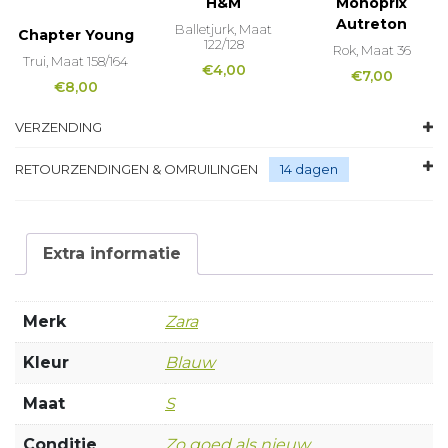
H&M
Monoprix
Autreton
Balletjurk, Maat
Chapter Young
122/128
Rok, Maat 36
Trui, Maat 158/164
€
4,00
€
7,00
€
8,00
VERZENDING
RETOURZENDINGEN & OMRUILINGEN
14 dagen
Extra informatie
Merk
Zara
Kleur
Blauw
Maat
S
Conditie
Zo goed als nieuw