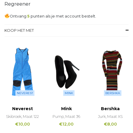
Regreener
Ontvang
5
punten als je met account bestelt.
KOOP HET MET
NEVEREST
MINK
BERSHKA
Neverest
Mink
Bershka
Skibroek, Maat 122
Pump, Maat 36
Jurk, Maat XS
€
10,00
€
12,00
€
8,00