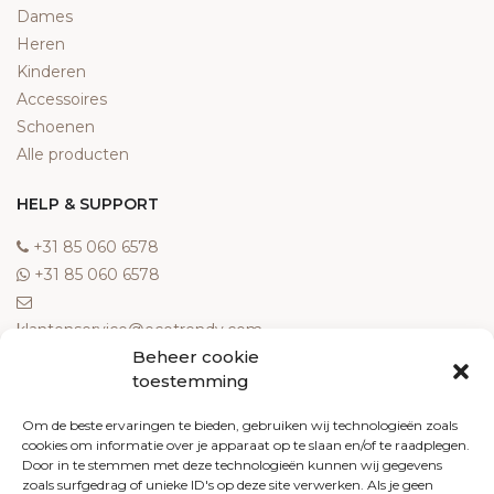
Dames
Heren
Kinderen
Accessoires
Schoenen
Alle producten
HELP & SUPPORT
‎+31 85 060 6578
‎+31 85 060 6578
klantenservice@ecotrendy.com
Beheer cookie
OVER ONS
toestemming
Meest gestelde vragen
Om de beste ervaringen te bieden, gebruiken wij technologieën zoals
cookies om informatie over je apparaat op te slaan en/of te raadplegen.
Contact
Door in te stemmen met deze technologieën kunnen wij gegevens
Algemene voorwaarden
zoals surfgedrag of unieke ID's op deze site verwerken. Als je geen