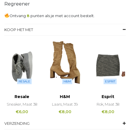
Regreener
Ontvang
8
punten als je met account bestelt.
KOOP HET MET
RESALE
H&M
ESPRIT
Resale
H&M
Esprit
Sneaker, Maat 38
Laars, Maat 39
Rok, Maat 38
€
6,00
€
8,00
€
8,00
VERZENDING