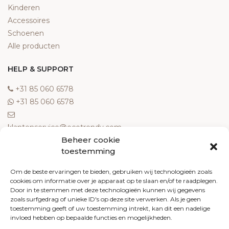
Kinderen
Accessoires
Schoenen
Alle producten
HELP & SUPPORT
‎+31 85 060 6578
‎+31 85 060 6578
klantenservice@ecotrendy.com
Beheer cookie
OVER ONS
toestemming
Meest gestelde vragen
Om de beste ervaringen te bieden, gebruiken wij technologieën zoals
cookies om informatie over je apparaat op te slaan en/of te raadplegen.
Contact
Door in te stemmen met deze technologieën kunnen wij gegevens
Algemene voorwaarden
zoals surfgedrag of unieke ID's op deze site verwerken. Als je geen
Retourneren
toestemming geeft of uw toestemming intrekt, kan dit een nadelige
invloed hebben op bepaalde functies en mogelijkheden.
Klachten