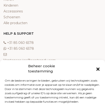
Kinderen
Accessoires
Schoenen
Alle producten
HELP & SUPPORT
‎+31 85 060 6578
‎+31 85 060 6578
klantenservice@ecotrendy.com
Beheer cookie
OVER ONS
toestemming
Meest gestelde vragen
Om de beste ervaringen te bieden, gebruiken wij technologieën zoals
cookies om informatie over je apparaat op te slaan en/of te raadplegen.
Contact
Door in te stemmen met deze technologieën kunnen wij gegevens
Algemene voorwaarden
zoals surfgedrag of unieke ID's op deze site verwerken. Als je geen
Retourneren
toestemming geeft of uw toestemming intrekt, kan dit een nadelige
invloed hebben op bepaalde functies en mogelijkheden.
Klachten