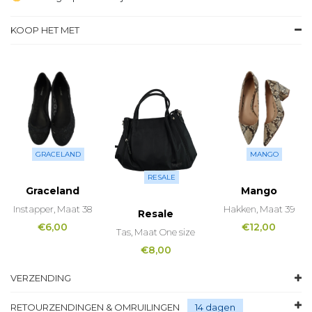
KOOP HET MET
GRACELAND
MANGO
RESALE
Graceland
Mango
Instapper, Maat 38
Hakken, Maat 39
Resale
€
6,00
€
12,00
Tas, Maat One size
€
8,00
VERZENDING
RETOURZENDINGEN & OMRUILINGEN
14 dagen