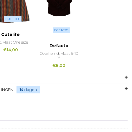
CUTELIFE
DEFACTO
Cutelife
t, Maat One size
Defacto
€
14,00
Overhemd, Maat 9-10
Y
€
8,00
LINGEN
14 dagen