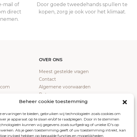
-mail of
Door goede tweedehands spullen te
om direct
kopen, zorg je ook voor het klimaat.
e nemen.
OVER ONS
Meest gestelde vragen
Contact
y.com
Algemene voorwaarden
Retourneren
Beheer cookie toestemming
Klachten
Privacy policy
 ervaringen te bieden, gebruiken wij technologieën zoals cookies om
Cookiebeleid
over je apparaat op te slaan en/of te raadplegen. Door in te stemmen
chnologieën kunnen wij gegevens zoals surfgedrag of unieke ID's op
erwerken. Als je geen toestemming geeft of uw toestemming intrekt, kan
elige invloed hebben op bepaalde functies en mogelijkheden.