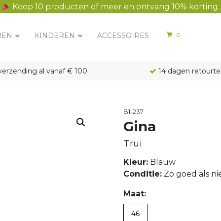
Koop 10 producten of meer en ontvang 10% korting.
REN
KINDEREN
ACCESSOIRES
0
verzending al vanaf € 100
14 dagen retourte
B1-237
Gina
Trui
Kleur:
Blauw
Conditie:
Zo goed als n
Maat:
46