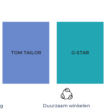
TOM TAILOR
G-STAR
ng
Duurzaam winkelen