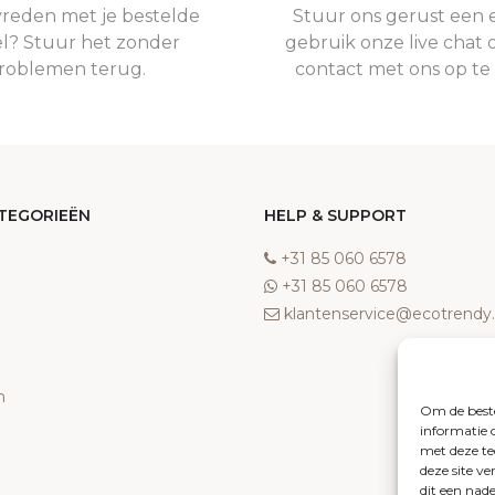
vreden met je bestelde
Stuur ons gerust een e
el? Stuur het zonder
gebruik onze live chat 
roblemen terug.
contact met ons op t
TEGORIEËN
HELP & SUPPORT
‎+31 85 060 6578
‎+31 85 060 6578
klantenservice@ecotrend
n
Om de beste
informatie 
met deze te
deze site v
dit een nad