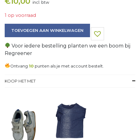
€
10,00
incl. btw
1 op voorraad
Trui aantal
TOEVOEGEN AAN WINKELWAGEN
Voor iedere bestelling planten we een boom bij
Regreener
Ontvang
10
punten als je met account bestelt.
KOOP HET MET