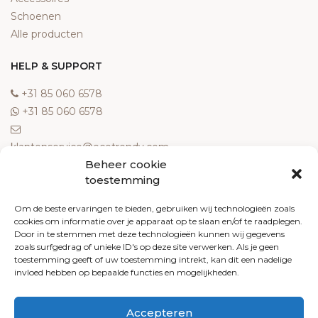
Schoenen
Alle producten
HELP & SUPPORT
‎+31 85 060 6578
‎+31 85 060 6578
klantenservice@ecotrendy.com
Beheer cookie
OVER ONS
toestemming
Meest gestelde vragen
Om de beste ervaringen te bieden, gebruiken wij technologieën zoals
cookies om informatie over je apparaat op te slaan en/of te raadplegen.
Contact
Door in te stemmen met deze technologieën kunnen wij gegevens
Algemene voorwaarden
zoals surfgedrag of unieke ID's op deze site verwerken. Als je geen
Retourneren
toestemming geeft of uw toestemming intrekt, kan dit een nadelige
invloed hebben op bepaalde functies en mogelijkheden.
Klachten
Privacy policy
Accepteren
Cookiebeleid