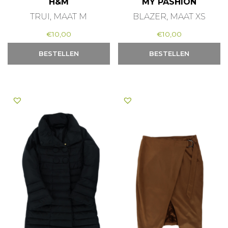
H&M
MY PASHION
TRUI, MAAT M
BLAZER, MAAT XS
€
10,00
€
10,00
BESTELLEN
BESTELLEN