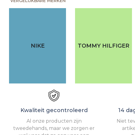
VERGELIJKBARE MERKEN
NIKE
TOMMY HILFIGER
Kwaliteit gecontroleerd
14 da
Al onze producten zijn
Niet te
tweedehands, maar we zorgen er
artik