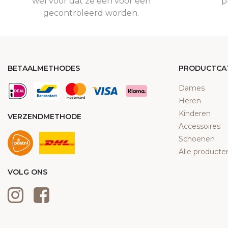
wel voor dat ze een voor een
p
gecontroleerd worden.
BETAALMETHODES
PRODUCTCA
Dames
Heren
Kinderen
VERZENDMETHODE
Accessoires
Schoenen
Alle producte
VOLG ONS