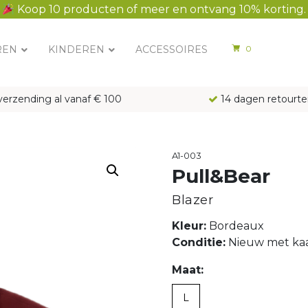
Koop 10 producten of meer en ontvang 10% korting.
REN
KINDEREN
ACCESSOIRES
0
verzending al vanaf € 100
14 dagen retourte
A1-003
Pull&Bear
Blazer
Kleur:
Bordeaux
Conditie:
Nieuw met kaa
Maat:
L