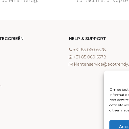
roblemen terug.
contact met ons op t
TEGORIEËN
HELP & SUPPORT
‎+31 85 060 6578
‎+31 85 060 6578
klantenservice@ecotrend
n
Om de beste
informatie 
met deze te
deze site v
dit een nad
Acc