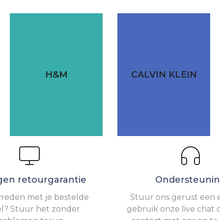
H&M
CALVIN KLEIN
gen retourgarantie
Ondersteuni
vreden met je bestelde
Stuur ons gerust een e
el? Stuur het zonder
gebruik onze live chat 