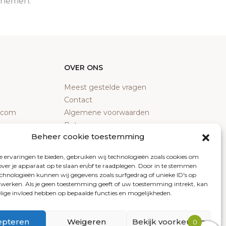
e nemen.
OVER ONS
Meest gestelde vragen
Contact
y.com
Algemene voorwaarden
Retourneren
Beheer cookie toestemming
Klachten
Privacy policy
 ervaringen te bieden, gebruiken wij technologieën zoals cookies om
Cookiebeleid
over je apparaat op te slaan en/of te raadplegen. Door in te stemmen
chnologieën kunnen wij gegevens zoals surfgedrag of unieke ID's op
erwerken. Als je geen toestemming geeft of uw toestemming intrekt, kan
elige invloed hebben op bepaalde functies en mogelijkheden.
epteren
Weigeren
Bekijk voorkeuren
0