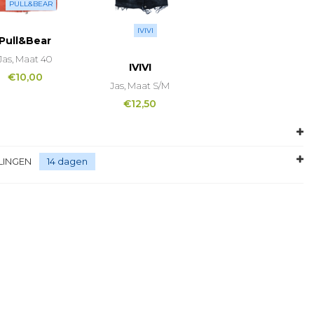
PULL&BEAR
IVIVI
Pull&Bear
Jas, Maat 40
IVIVI
€
10,00
Jas, Maat S/M
€
12,50
LINGEN
14 dagen