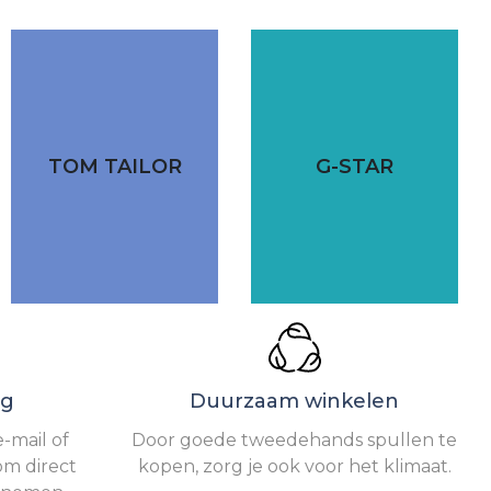
TOM TAILOR
G-STAR
ng
Duurzaam winkelen
-mail of
Door goede tweedehands spullen te
om direct
kopen, zorg je ook voor het klimaat.