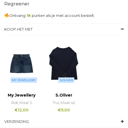
Regreener
Ontvang
18
punten als je met account bestelt.
KOOP HET MET
MY JEWELLERY
S.OLIVER
My Jewellery
S.Oliver
Rok, Maat S
Trui, Maat 42
€
12,00
€
9,00
VERZENDING