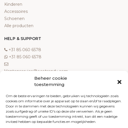
Kinderen
Accessoires
Schoenen
Alle producten
HELP & SUPPORT
‎+31 85 060 6578
‎+31 85 060 6578
klantenservice@ecotrendy.com
Beheer cookie
OVER ONS
toestemming
Meest gestelde vragen
Om de beste ervaringen te bieden, gebruiken wij technologieën zoals
cookies om informatie over je apparaat op te slaan en/of te raadplegen.
Contact
Door in te stemmen met deze technologieën kunnen wij gegevens
Algemene voorwaarden
zoals surfgedrag of unieke ID's op deze site verwerken. Als je geen
Retourneren
toestemming geeft of uw toestemming intrekt, kan dit een nadelige
invloed hebben op bepaalde functies en mogelijkheden.
Klachten