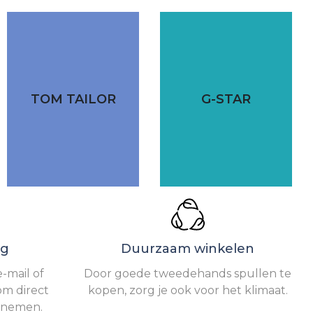
TOM TAILOR
G-STAR
ng
Duurzaam winkelen
-mail of
Door goede tweedehands spullen te
om direct
kopen, zorg je ook voor het klimaat.
e nemen.