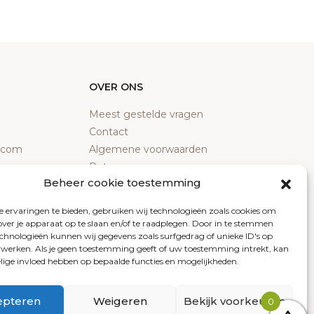
OVER ONS
Meest gestelde vragen
Contact
y.com
Algemene voorwaarden
Retourneren
Beheer cookie toestemming
Klachten
Privacy policy
 ervaringen te bieden, gebruiken wij technologieën zoals cookies om
Cookiebeleid
over je apparaat op te slaan en/of te raadplegen. Door in te stemmen
chnologieën kunnen wij gegevens zoals surfgedrag of unieke ID's op
erwerken. Als je geen toestemming geeft of uw toestemming intrekt, kan
elige invloed hebben op bepaalde functies en mogelijkheden.
epteren
Weigeren
Bekijk voorkeuren
0