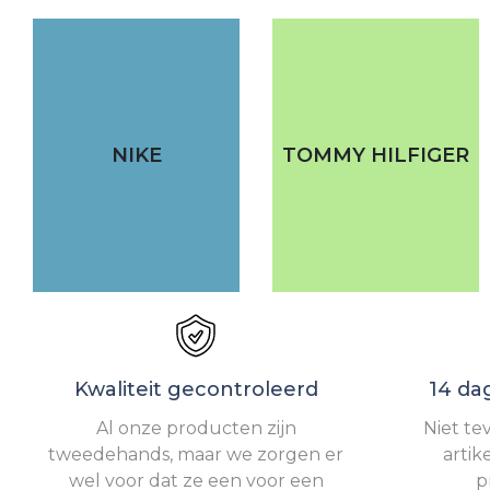
NIKE
TOMMY HILFIGER
Kwaliteit gecontroleerd
14 da
Al onze producten zijn
Niet te
tweedehands, maar we zorgen er
artik
wel voor dat ze een voor een
p