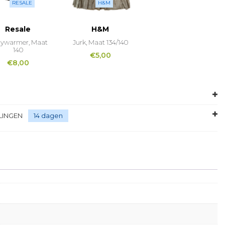
RESALE
H&M
Resale
H&M
ywarmer, Maat
Jurk, Maat 134/140
140
€
5,00
€
8,00
LINGEN
14 dagen