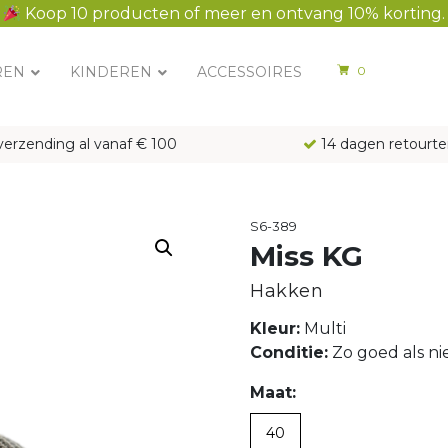
Koop 10 producten of meer en ontvang 10% korting.
REN
KINDEREN
ACCESSOIRES
0
verzending al vanaf € 100
14 dagen retourte
S6-389
Miss KG
Hakken
Kleur:
Multi
Conditie:
Zo goed als n
Maat:
40