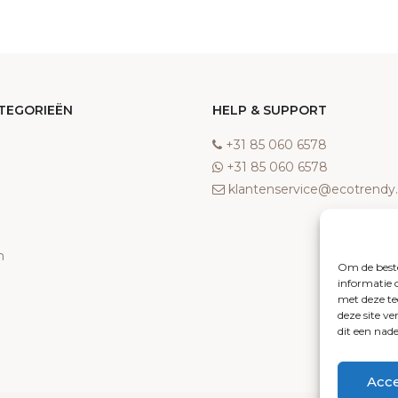
TEGORIEËN
HELP & SUPPORT
‎+31 85 060 6578
‎+31 85 060 6578
klantenservice@ecotrend
n
Om de beste
informatie 
met deze te
deze site v
dit een nad
Acc