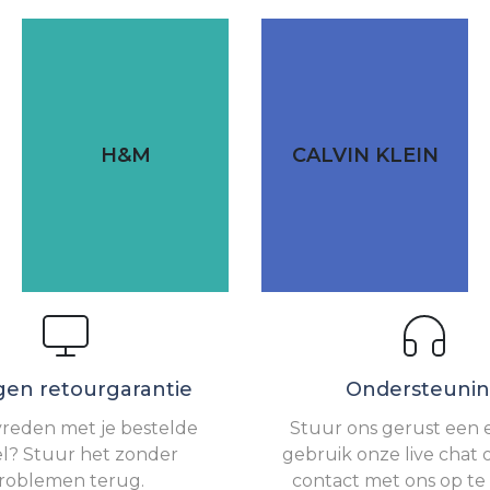
H&M
CALVIN KLEIN
gen retourgarantie
Ondersteuni
vreden met je bestelde
Stuur ons gerust een e
el? Stuur het zonder
gebruik onze live chat 
roblemen terug.
contact met ons op t