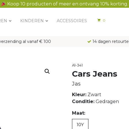
Koop 10 producten of meer en ontvang 10% korting.
REN
KINDEREN
ACCESSOIRES
0
verzending al vanaf € 100
14 dagen retourte
A1-341
Cars Jeans
Jas
Kleur:
Zwart
Conditie:
Gedragen
Maat:
10Y