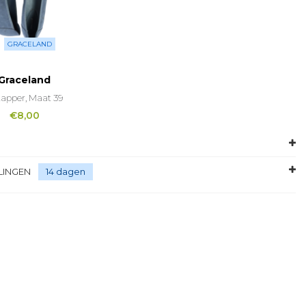
GRACELAND
Graceland
tapper, Maat 39
€
8,00
LINGEN
14 dagen