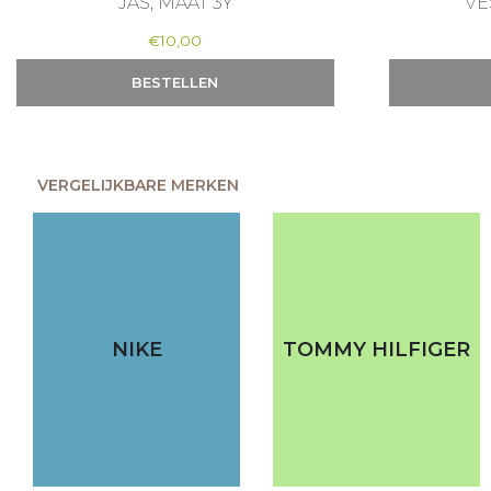
JAS, MAAT 3Y
VE
€
10,00
BESTELLEN
VERGELIJKBARE MERKEN
NIKE
TOMMY HILFIGER