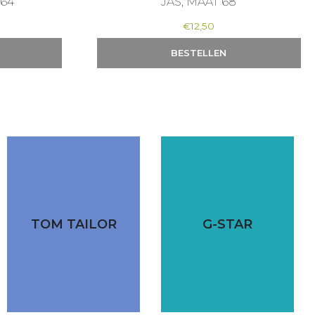
164
JAS, MAAT 68
€
12,50
BESTELLEN
TOM TAILOR
G-STAR