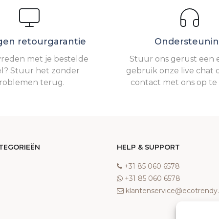
gen retourgarantie
Ondersteuni
vreden met je bestelde
Stuur ons gerust een e
el? Stuur het zonder
gebruik onze live chat 
roblemen terug.
contact met ons op t
TEGORIEËN
HELP & SUPPORT
‎+31 85 060 6578
‎+31 85 060 6578
klantenservice@ecotrend