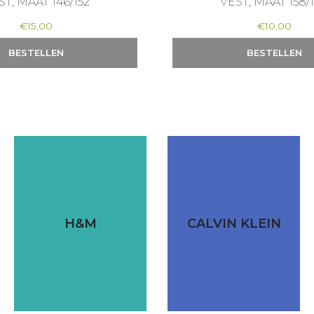
ST, MAAT 146/152
VEST, MAAT 158/
€
15,00
€
10,00
BESTELLEN
BESTELLEN
H&M
CALVIN KLEIN