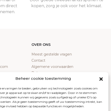
om direct
kopen, zorg je ook voor het klimaat.
e nemen.
OVER ONS
Meest gestelde vragen
Contact
y.com
Algemene voorwaarden
Retourneren
Beheer cookie toestemming
Klachten
Privacy policy
 ervaringen te bieden, gebruiken wij technologieën zoals cookies om
Cookiebeleid
over je apparaat op te slaan en/of te raadplegen. Door in te stemmen
chnologieën kunnen wij gegevens zoals surfgedrag of unieke ID's op
erwerken. Als je geen toestemming geeft of uw toestemming intrekt, kan
elige invloed hebben op bepaalde functies en mogelijkheden.