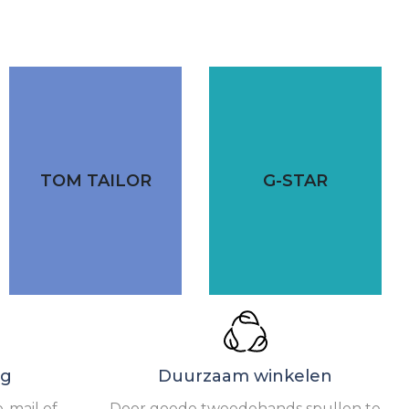
TOM TAILOR
G-STAR
ng
Duurzaam winkelen
-mail of
Door goede tweedehands spullen te