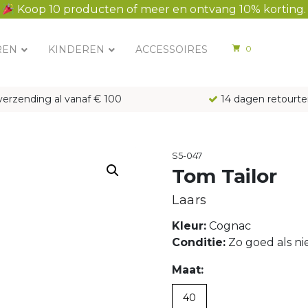
Koop 10 producten of meer en ontvang 10% korting.
REN
KINDEREN
ACCESSOIRES
0
verzending al vanaf € 100
14 dagen retourte
S5-047
Tom Tailor
Laars
Kleur:
Cognac
Conditie:
Zo goed als n
Maat:
40