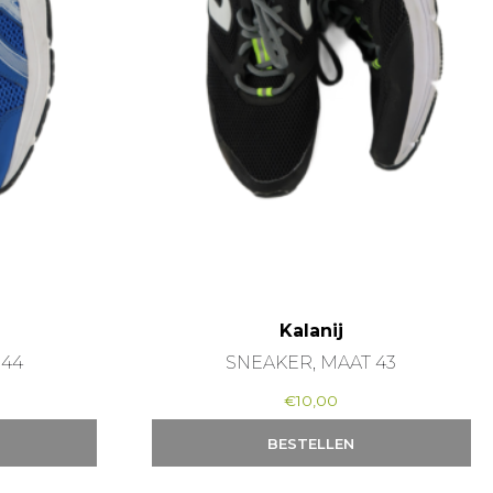
Kalanij
 44
SNEAKER, MAAT 43
€
10,00
BESTELLEN