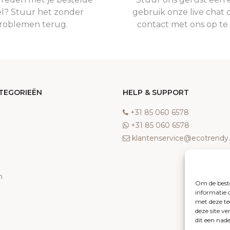
el? Stuur het zonder
gebruik onze live chat 
roblemen terug.
contact met ons op t
TEGORIEËN
HELP & SUPPORT
‎+31 85 060 6578
‎+31 85 060 6578
klantenservice@ecotrend
n
Om de beste
informatie 
met deze te
deze site v
dit een nad