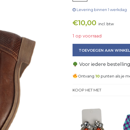
Levering binnen 1 werkdag
€
10,00
incl. btw
1 op voorraad
Laars aantal
TOEVOEGEN AAN WINKE
Voor iedere bestellin
Ontvang
10
punten als je m
KOOP HET MET