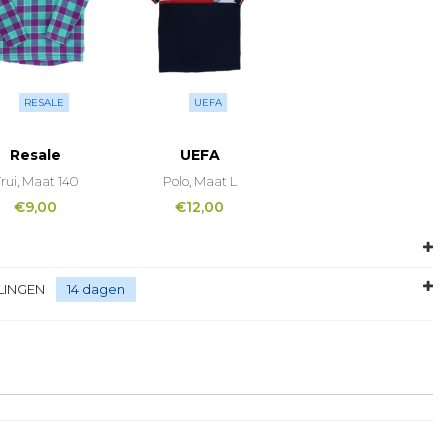
RESALE
UEFA
Resale
UEFA
rui, Maat 140
Polo, Maat L
€
9,00
€
12,00
LINGEN
14 dagen