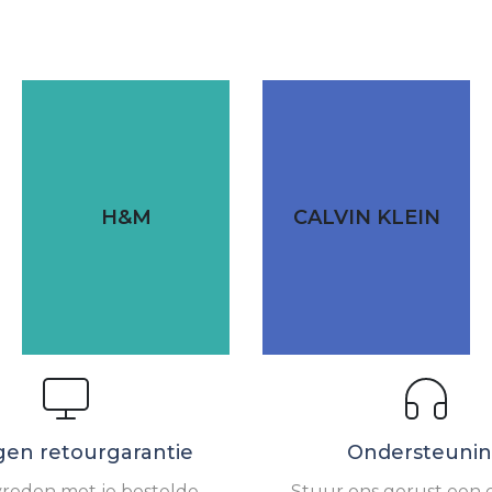
H&M
CALVIN KLEIN
gen retourgarantie
Ondersteuni
vreden met je bestelde
Stuur ons gerust een e