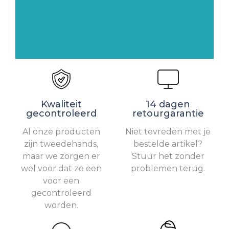
Kwaliteit
14 dagen
gecontroleerd
retourgarantie
Al onze producten
Niet tevreden met je
zijn tweedehands,
bestelde artikel?
maar we zorgen er
Stuur het zonder
wel voor dat ze een
problemen terug.
voor een
gecontroleerd
worden.