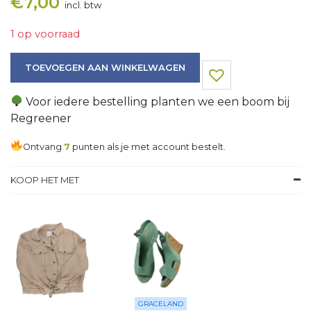
€
7,00
incl. btw
1 op voorraad
Overhemd aantal
TOEVOEGEN AAN WINKELWAGEN
Voor iedere bestelling planten we een boom bij
Regreener
Ontvang
7
punten als je met account bestelt.
KOOP HET MET
GRACELAND