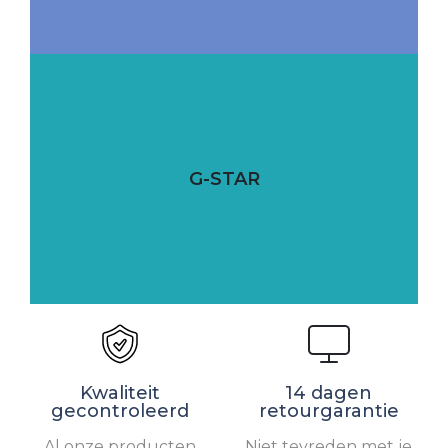
G-STAR
Kwaliteit
14 dagen
gecontroleerd
retourgarantie
Al onze producten
Niet tevreden met je