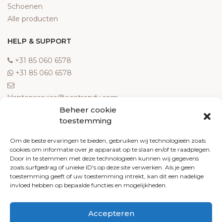
Schoenen
Alle producten
HELP & SUPPORT
‎+31 85 060 6578
‎+31 85 060 6578
klantenservice@ecotrendy.com
Beheer cookie
OVER ONS
toestemming
Meest gestelde vragen
Om de beste ervaringen te bieden, gebruiken wij technologieën zoals
cookies om informatie over je apparaat op te slaan en/of te raadplegen.
Contact
Door in te stemmen met deze technologieën kunnen wij gegevens
Algemene voorwaarden
zoals surfgedrag of unieke ID's op deze site verwerken. Als je geen
Retourneren
toestemming geeft of uw toestemming intrekt, kan dit een nadelige
invloed hebben op bepaalde functies en mogelijkheden.
Klachten
Privacy policy
Accepteren
Cookiebeleid