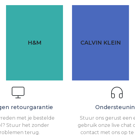
H&M
CALVIN KLEIN
gen retourgarantie
Ondersteuni
vreden met je bestelde
Stuur ons gerust een e
el? Stuur het zonder
gebruik onze live chat 
roblemen terug.
contact met ons op t