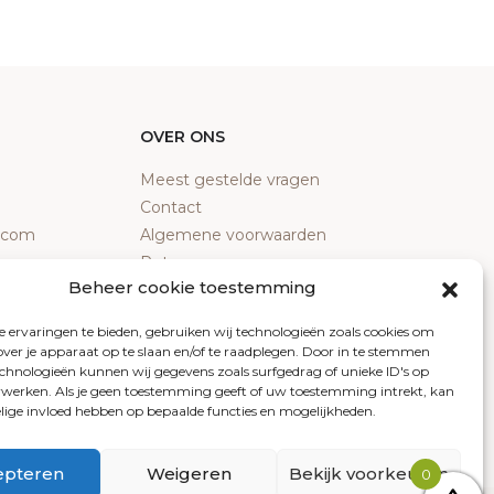
OVER ONS
Meest gestelde vragen
Contact
y.com
Algemene voorwaarden
Retourneren
Beheer cookie toestemming
Klachten
Privacy policy
 ervaringen te bieden, gebruiken wij technologieën zoals cookies om
Cookiebeleid
over je apparaat op te slaan en/of te raadplegen. Door in te stemmen
chnologieën kunnen wij gegevens zoals surfgedrag of unieke ID's op
erwerken. Als je geen toestemming geeft of uw toestemming intrekt, kan
elige invloed hebben op bepaalde functies en mogelijkheden.
epteren
Weigeren
Bekijk voorkeuren
0