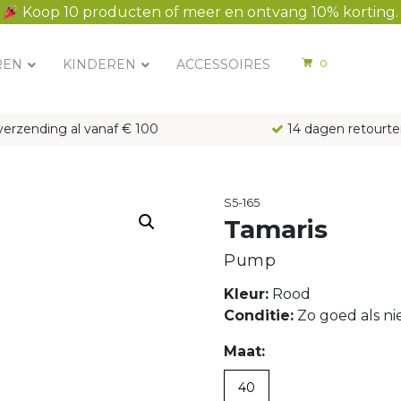
Koop 10 producten of meer en ontvang 10% korting.
REN
KINDEREN
ACCESSOIRES
0
verzending al vanaf € 100
14 dagen retourte
S5-165
Tamaris
Pump
Kleur:
Rood
Conditie:
Zo goed als n
Maat:
40