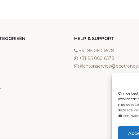
TEGORIEËN
HELP & SUPPORT
‎+31 85 060 6578
‎+31 85 060 6578
klantenservice@ecotrend
n
Om de beste
informatie 
met deze te
deze site v
dit een nad
Acc