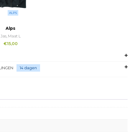
ALPS
Alps
Jas, Maat L
€
15,00
LINGEN
14 dagen