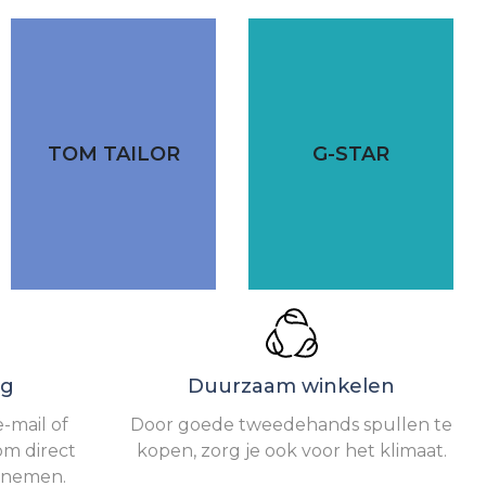
TOM TAILOR
G-STAR
ng
Duurzaam winkelen
-mail of
Door goede tweedehands spullen te
om direct
kopen, zorg je ook voor het klimaat.
e nemen.