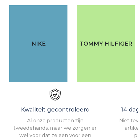
NIKE
TOMMY HILFIGER
Kwaliteit gecontroleerd
14 da
Al onze producten zijn
Niet te
tweedehands, maar we zorgen er
artik
wel voor dat ze een voor een
p