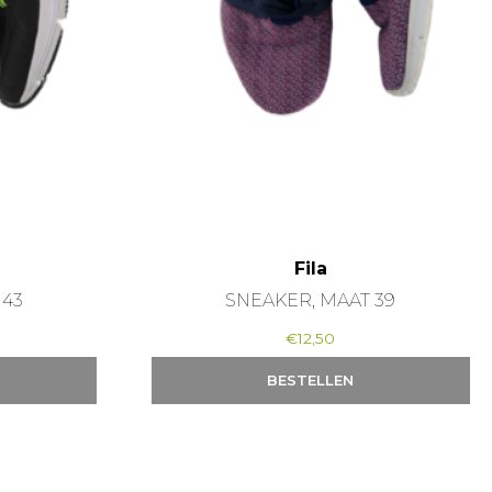
Fila
 43
SNEAKER, MAAT 39
€
12,50
BESTELLEN