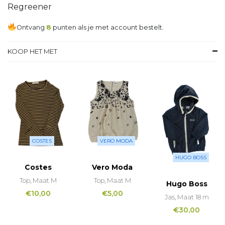
Regreener
Ontvang
8
punten als je met account bestelt.
KOOP HET MET
COSTES
VERO MODA
HUGO BOSS
Costes
Vero Moda
Top, Maat M
Top, Maat M
Hugo Boss
€
10,00
€
5,00
Jas, Maat 18 m
€
30,00