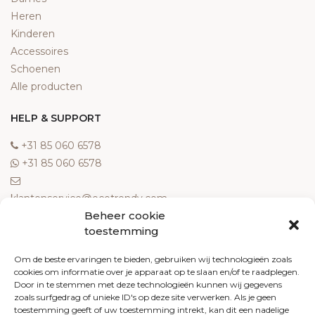
Heren
Kinderen
Accessoires
Schoenen
Alle producten
HELP & SUPPORT
‎+31 85 060 6578
‎+31 85 060 6578
klantenservice@ecotrendy.com
Beheer cookie
OVER ONS
toestemming
Meest gestelde vragen
Om de beste ervaringen te bieden, gebruiken wij technologieën zoals
cookies om informatie over je apparaat op te slaan en/of te raadplegen.
Contact
Door in te stemmen met deze technologieën kunnen wij gegevens
Algemene voorwaarden
zoals surfgedrag of unieke ID's op deze site verwerken. Als je geen
Retourneren
toestemming geeft of uw toestemming intrekt, kan dit een nadelige