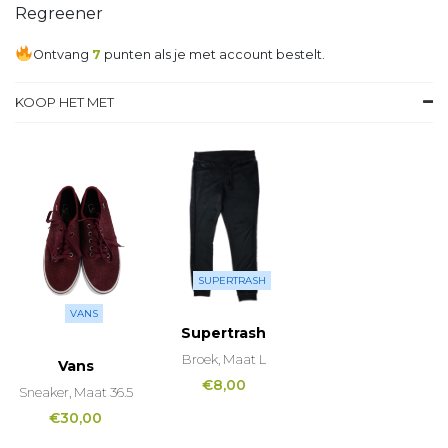
Regreener
Ontvang
7
punten als je met account bestelt.
KOOP HET MET
SUPERTRASH
VANS
Supertrash
Broek, Maat L
Vans
€
8,00
Sneaker, Maat 36.5
€
30,00