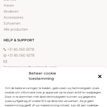
Heren
Kinderen
Accessoires
Schoenen
Alle producten
HELP & SUPPORT
‎+31 85 060 6578
‎+31 85 060 6578
klantenservice@ecotrendy.com
Beheer cookie
OVER ONS
toestemming
Meest gestelde vragen
Om de beste ervaringen te bieden, gebruiken wij technologieën zoals
cookies om informatie over je apparaat op te slaan en/of te raadplegen.
Contact
Door in te stemmen met deze technologieën kunnen wij gegevens
Algemene voorwaarden
zoals surfgedrag of unieke ID's op deze site verwerken. Als je geen
Retourneren
toestemming geeft of uw toestemming intrekt, kan dit een nadelige