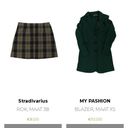
Stradivarius
MY PASHION
ROK, MAAT 38
BLAZER, MAAT XS
€
8,00
€
10,00