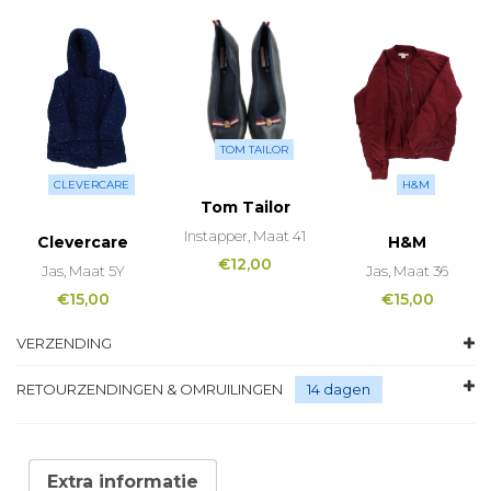
TOM TAILOR
CLEVERCARE
H&M
Tom Tailor
Instapper, Maat 41
Clevercare
H&M
€
12,00
Jas, Maat 5Y
Jas, Maat 36
€
15,00
€
15,00
VERZENDING
RETOURZENDINGEN & OMRUILINGEN
14 dagen
Extra informatie