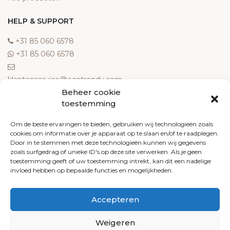
HELP & SUPPORT
‎+31 85 060 6578
‎+31 85 060 6578
klantenservice@ecotrendy.com
Beheer cookie
OVER ONS
toestemming
Meest gestelde vragen
Om de beste ervaringen te bieden, gebruiken wij technologieën zoals
cookies om informatie over je apparaat op te slaan en/of te raadplegen.
Contact
Door in te stemmen met deze technologieën kunnen wij gegevens
Algemene voorwaarden
zoals surfgedrag of unieke ID's op deze site verwerken. Als je geen
Retourneren
toestemming geeft of uw toestemming intrekt, kan dit een nadelige
invloed hebben op bepaalde functies en mogelijkheden.
Klachten
Privacy policy
Accepteren
Cookiebeleid
Weigeren