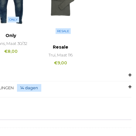
ONLY
RESALE
Only
ans, Maat 30/32
Resale
€
8,00
Trui, Maat 116
€
9,00
LINGEN
14 dagen