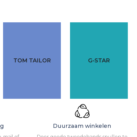
TOM TAILOR
G-STAR
ng
Duurzaam winkelen
-mail of
Door goede tweedehands spullen te