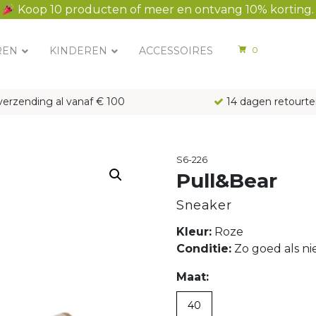
Koop 10 producten of meer en ontvang 10% korting.
REN
KINDEREN
ACCESSOIRES
0
verzending al vanaf € 100
14 dagen retourte
S6-226
Pull&Bear
Sneaker
Kleur:
Roze
Conditie:
Zo goed als n
Maat:
40