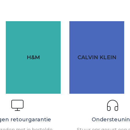
H&M
CALVIN KLEIN
gen retourgarantie
Ondersteuni
vreden met je bestelde
Stuur ons gerust een e