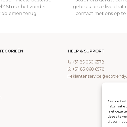
el? Stuur het zonder
gebruik onze live chat 
roblemen terug.
contact met ons op t
TEGORIEËN
HELP & SUPPORT
‎+31 85 060 6578
‎+31 85 060 6578
klantenservice@ecotrend
n
Om de beste
informatie 
met deze te
deze site v
dit een nad