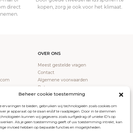
om direct
kopen, zorg je ook voor het klimaat.
e nemen.
OVER ONS
Meest gestelde vragen
Contact
y.com
Algemene voorwaarden
Retourneren
Beheer cookie toestemming
Klachten
Privacy policy
 ervaringen te bieden, gebruiken wij technologieën zoals cookies om
Cookiebeleid
over je apparaat op te slaan en/of te raadplegen. Door in te stemmen
chnologieën kunnen wij gegevens zoals surfgedrag of unieke ID's op
erwerken. Als je geen toestemming geeft of uw toestemming intrekt, kan
elige invloed hebben op bepaalde functies en mogelijkheden.