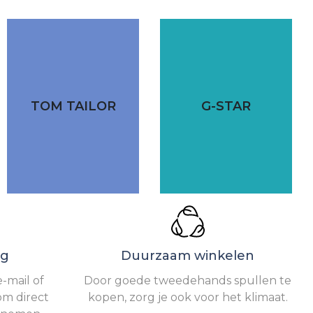
TOM TAILOR
G-STAR
ng
Duurzaam winkelen
-mail of
Door goede tweedehands spullen te
om direct
kopen, zorg je ook voor het klimaat.