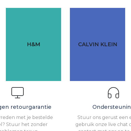
H&M
CALVIN KLEIN
gen retourgarantie
Ondersteuni
vreden met je bestelde
Stuur ons gerust een e
el? Stuur het zonder
gebruik onze live chat 