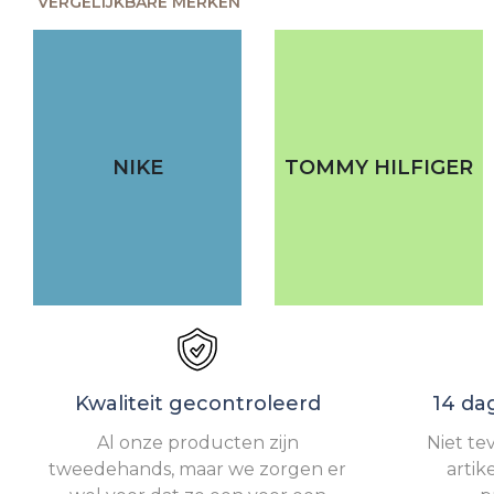
VERGELIJKBARE MERKEN
NIKE
TOMMY HILFIGER
Kwaliteit gecontroleerd
14 da
Al onze producten zijn
Niet te
tweedehands, maar we zorgen er
artik