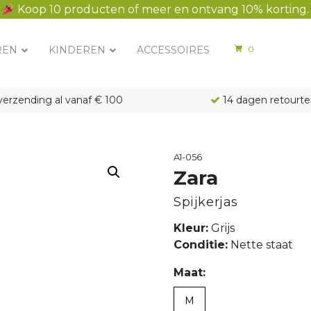
Koop 10 producten of meer en ontvang 10% korting.
REN
KINDEREN
ACCESSOIRES
0
verzending al vanaf € 100
14 dagen retourte
A1-056
Zara
Spijkerjas
Kleur:
Grijs
Conditie:
Nette staat
Maat:
M