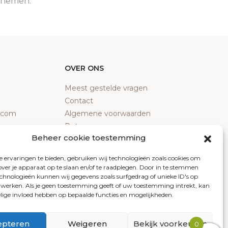
e nemen.
OVER ONS
Meest gestelde vragen
Contact
y.com
Algemene voorwaarden
Retourneren
Beheer cookie toestemming
Klachten
Privacy policy
 ervaringen te bieden, gebruiken wij technologieën zoals cookies om
Cookiebeleid
over je apparaat op te slaan en/of te raadplegen. Door in te stemmen
chnologieën kunnen wij gegevens zoals surfgedrag of unieke ID's op
erwerken. Als je geen toestemming geeft of uw toestemming intrekt, kan
elige invloed hebben op bepaalde functies en mogelijkheden.
epteren
Weigeren
Bekijk voorkeuren
0