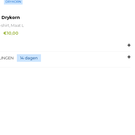
DRYKORN
Drykorn
-shirt, Maat L
€
10,00
LINGEN
14 dagen