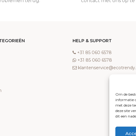
roblemen terug.
contact met ons op t
TEGORIEËN
HELP & SUPPORT
‎+31 85 060 6578
‎+31 85 060 6578
klantenservice@ecotrend
n
Om de beste
informatie 
met deze te
deze site v
dit een nad
Acc