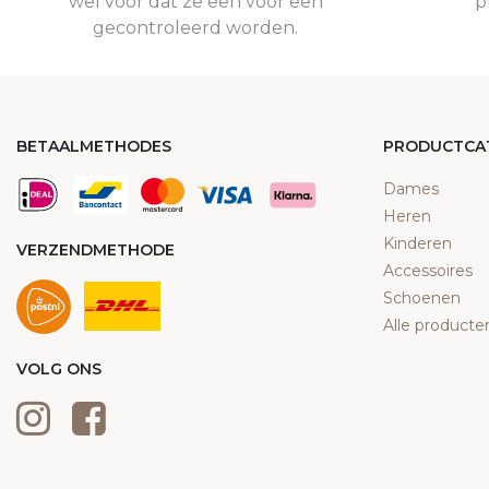
wel voor dat ze een voor een
p
gecontroleerd worden.
BETAALMETHODES
PRODUCTCA
Dames
Heren
Kinderen
VERZENDMETHODE
Accessoires
Schoenen
Alle producte
VOLG ONS