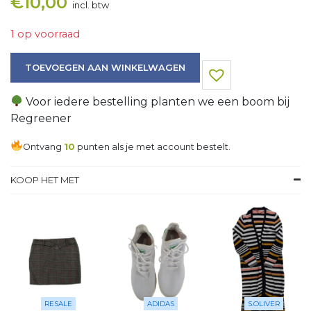
€
10,00
incl. btw
1 op voorraad
Top aantal
TOEVOEGEN AAN WINKELWAGEN
Voor iedere bestelling planten we een boom bij
Regreener
Ontvang
10
punten als je met account bestelt.
KOOP HET MET
RESALE
ADIDAS
S.OLIVER