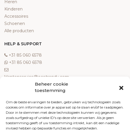
Heren
Kinderen
Accessoires
Schoenen
Alle producten
HELP & SUPPORT
‎+31 85 060 6578
‎+31 85 060 6578
klantenservice@ecotrendy.com
Beheer cookie
OVER ONS
toestemming
Meest gestelde vragen
Om de beste ervaringen te bieden, gebruiken wij technologieën zoals
cookies om informatie over je apparaat op te slaan en/of te raadplegen.
Contact
Door in te stemmen met deze technologieën kunnen wij gegevens
Algemene voorwaarden
zoals surfgedrag of unieke ID's op deze site verwerken. Als je geen
Retourneren
toestemming geeft of uw toestemming intrekt, kan dit een nadelige
invloed hebben op bepaalde functies en mogelijkheden.