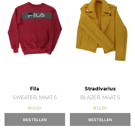
Fila
Stradivarius
SWEATER, MAAT S
BLAZER, MAAT S
€
12,50
€
12,50
BESTELLEN
BESTELLEN