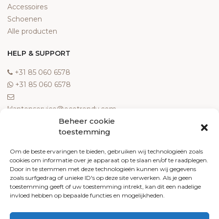
Accessoires
Schoenen
Alle producten
HELP & SUPPORT
‎+31 85 060 6578
‎+31 85 060 6578
klantenservice@ecotrendy.com
Beheer cookie
OVER ONS
toestemming
Meest gestelde vragen
Om de beste ervaringen te bieden, gebruiken wij technologieën zoals
cookies om informatie over je apparaat op te slaan en/of te raadplegen.
Contact
Door in te stemmen met deze technologieën kunnen wij gegevens
Algemene voorwaarden
zoals surfgedrag of unieke ID's op deze site verwerken. Als je geen
Retourneren
toestemming geeft of uw toestemming intrekt, kan dit een nadelige
invloed hebben op bepaalde functies en mogelijkheden.
Klachten
Privacy policy