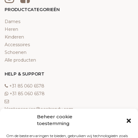
PRODUCTCATEGORIEËN
Dames
Heren
Kinderen
Accessoires
Schoenen
Alle producten
HELP & SUPPORT
‎+31 85 060 6578
‎+31 85 060 6578
klantenservice@ecotrendy.com
Beheer cookie
OVER ONS
toestemming
Meest gestelde vragen
Om de beste ervaringen te bieden, gebruiken wij technologieën zoals