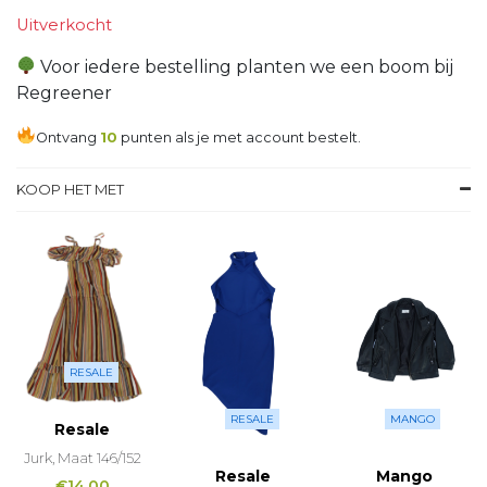
Uitverkocht
Voor iedere bestelling planten we een boom bij
Regreener
Ontvang
10
punten als je met account bestelt.
KOOP HET MET
RESALE
RESALE
MANGO
Resale
Jurk, Maat 146/152
Resale
Mango
€
14,00