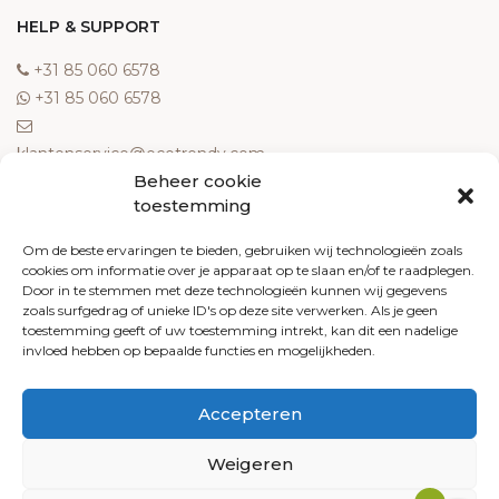
HELP & SUPPORT
‎+31 85 060 6578
‎+31 85 060 6578
klantenservice@ecotrendy.com
Beheer cookie
OVER ONS
toestemming
Meest gestelde vragen
Om de beste ervaringen te bieden, gebruiken wij technologieën zoals
cookies om informatie over je apparaat op te slaan en/of te raadplegen.
Contact
Door in te stemmen met deze technologieën kunnen wij gegevens
Algemene voorwaarden
zoals surfgedrag of unieke ID's op deze site verwerken. Als je geen
Retourneren
toestemming geeft of uw toestemming intrekt, kan dit een nadelige
invloed hebben op bepaalde functies en mogelijkheden.
Klachten
Privacy policy
Accepteren
Cookiebeleid
Weigeren