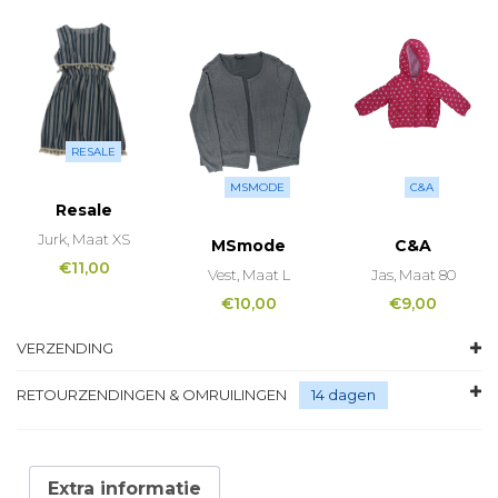
RESALE
MSMODE
C&A
Resale
Jurk, Maat XS
MSmode
C&A
€
11,00
Vest, Maat L
Jas, Maat 80
€
10,00
€
9,00
VERZENDING
RETOURZENDINGEN & OMRUILINGEN
14 dagen
Extra informatie