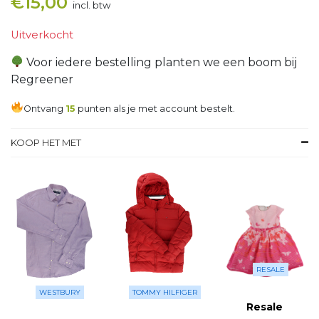
€
15,00
incl. btw
Uitverkocht
Voor iedere bestelling planten we een boom bij
Regreener
Ontvang
15
punten als je met account bestelt.
KOOP HET MET
RESALE
WESTBURY
TOMMY HILFIGER
Resale