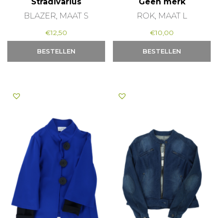
Stradivarius
Geen merk
BLAZER, MAAT S
ROK, MAAT L
€
12,50
€
10,00
BESTELLEN
BESTELLEN