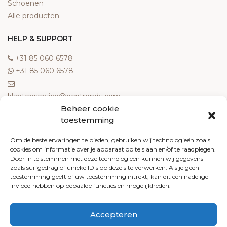
Schoenen
Alle producten
HELP & SUPPORT
‎+31 85 060 6578
‎+31 85 060 6578
klantenservice@ecotrendy.com
Beheer cookie
OVER ONS
toestemming
Meest gestelde vragen
Om de beste ervaringen te bieden, gebruiken wij technologieën zoals
cookies om informatie over je apparaat op te slaan en/of te raadplegen.
Contact
Door in te stemmen met deze technologieën kunnen wij gegevens
Algemene voorwaarden
zoals surfgedrag of unieke ID's op deze site verwerken. Als je geen
Retourneren
toestemming geeft of uw toestemming intrekt, kan dit een nadelige
invloed hebben op bepaalde functies en mogelijkheden.
Klachten
Privacy policy
Accepteren
Cookiebeleid