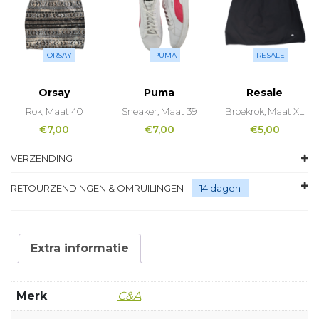
ORSAY
PUMA
RESALE
Orsay
Puma
Resale
Rok, Maat 40
Sneaker, Maat 39
Broekrok, Maat XL
€
7,00
€
7,00
€
5,00
VERZENDING
RETOURZENDINGEN & OMRUILINGEN
14 dagen
Extra informatie
Merk
C&A