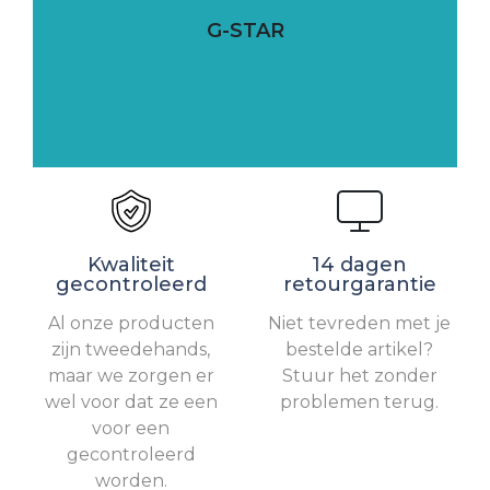
G-STAR
Kwaliteit
14 dagen
gecontroleerd
retourgarantie
Al onze producten
Niet tevreden met je
zijn tweedehands,
bestelde artikel?
maar we zorgen er
Stuur het zonder
wel voor dat ze een
problemen terug.
voor een
gecontroleerd
worden.