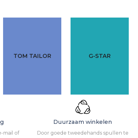
TOM TAILOR
G-STAR
ng
Duurzaam winkelen
-mail of
Door goede tweedehands spullen te