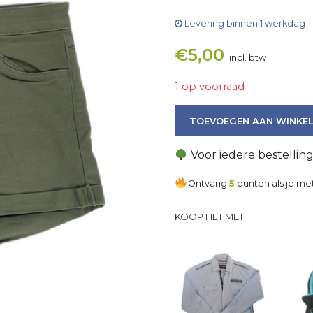
Levering binnen 1 werkdag
€
5,00
incl. btw
1 op voorraad
Korte broek aantal
TOEVOEGEN AAN WINKE
Voor iedere bestellin
Ontvang
5
punten als je met
KOOP HET MET