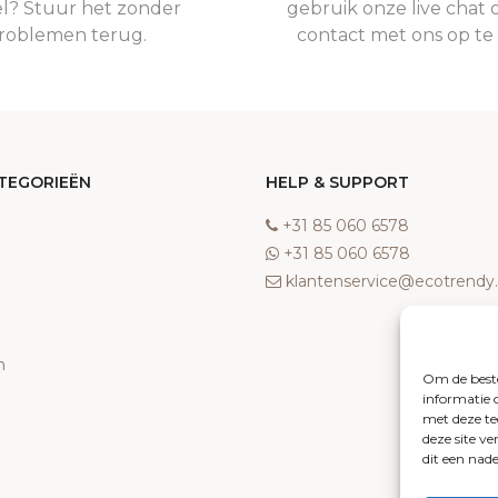
el? Stuur het zonder
gebruik onze live chat 
roblemen terug.
contact met ons op t
TEGORIEËN
HELP & SUPPORT
‎+31 85 060 6578
‎+31 85 060 6578
klantenservice@ecotrend
n
Om de beste
informatie 
met deze te
deze site v
dit een nad