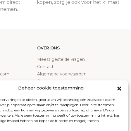
om direct
kopen, zorg je ook voor het klimaat.
e nemen.
OVER ONS
Meest gestelde vragen
Contact
y.com
Algemene voorwaarden
Retourneren
Beheer cookie toestemming
Klachten
Privacy policy
 ervaringen te bieden, gebruiken wij technologieën zoals cookies om
Cookiebeleid
over je apparaat op te slaan en/of te raadplegen. Door in te stemmen
chnologieën kunnen wij gegevens zoals surfgedrag of unieke ID's op
erwerken. Als je geen toestemming geeft of uw toestemming intrekt, kan
elige invloed hebben op bepaalde functies en mogelijkheden.