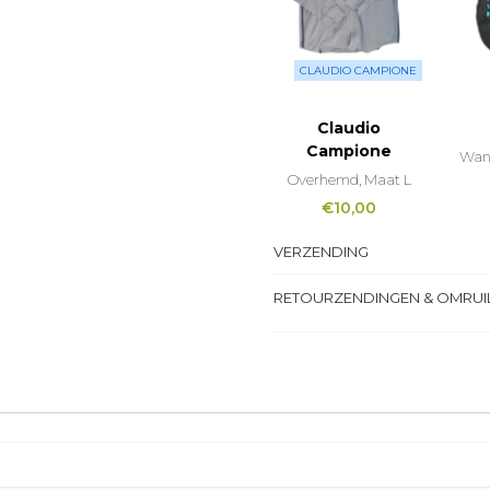
CLAUDIO CAMPIONE
Claudio
Campione
Wand
Overhemd, Maat L
€
10,00
VERZENDING
RETOURZENDINGEN & OMRUI