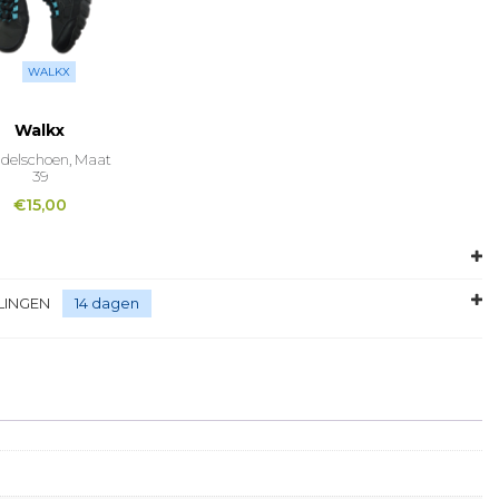
WALKX
Walkx
elschoen, Maat
39
€
15,00
LINGEN
14 dagen