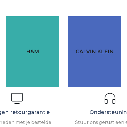
H&M
CALVIN KLEIN
gen retourgarantie
Ondersteuni
vreden met je bestelde
Stuur ons gerust een e