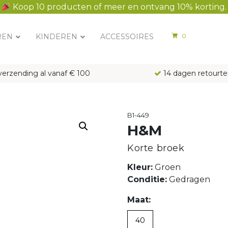
Koop 10 producten of meer en ontvang 10% korting.
REN
KINDEREN
ACCESSOIRES
0
verzending al vanaf € 100
14 dagen retourte
B1-449
H&M
Korte broek
Kleur:
Groen
Conditie:
Gedragen
Maat:
40